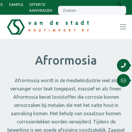
DS
SAMPLE
OFFERTE
AANVRAGEN
Afrormosia
Afrormosia wordt in de meubelindustrie veel als
vervanger voor teak toegepast, massief en als fineer.
Afrormosia bevat looistoffen die corrosie kunnen
veroorzaken bij metalen die met het natte hout in
aanraking komen. Met behulp van oxaalzuur kunnen
corrosievlekken worden verwijderd. Tijdens de
bewerking is een goede afzuiging noodzakelijk. Zaagsel