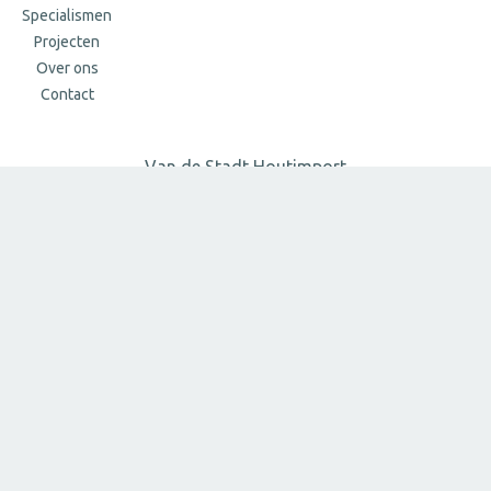
Specialismen
Projecten
Over ons
Contact
Van de Stadt Houtimport
Dorpstraat 88
2931 AG Krimpen aan de Lek
www.vandestadt.nl
Tel:
+31 75 655 4000
E-mail:
info@vandestadt.nl